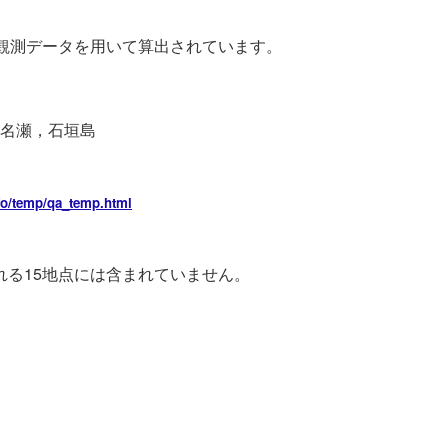
観測データを用いて算出されています。
名瀬，石垣島
fo
/temp/qa_temp.h
tml
る15地点には含まれていません。