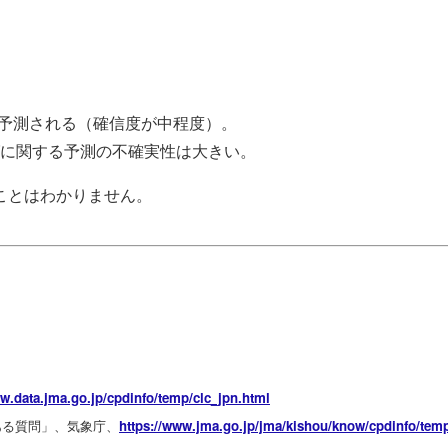
と予測される（確信度が中程度）。
に関する予測の不確実性は大きい。
ことはわかりません。
ww.dat
a.jma.go.jp/cpd
info/temp/clc_j
pn.html
ある質問」、気象庁、
https://www.jma
.go.jp/jma/kish
ou/know/cpdinfo
/tem