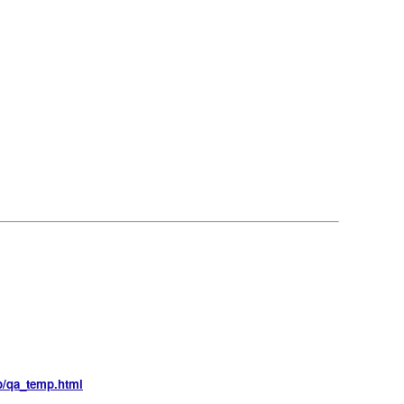
p/qa_temp.h
tml