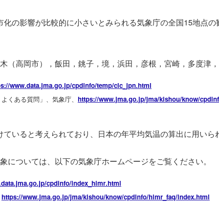
化の影響が比較的に小さいとみられる気象庁の全国15地点の
木（高岡市），飯田，銚子，境，浜田，彦根，宮崎，多度津，
ps://www.dat
a.jma.go.jp/cpd
info/temp/clc_j
pn.html
、よくある質問」、気象庁、
https://www.jma
.go.jp/jma/kish
ou/know/cpdin
ていると考えられており、日本の年平均気温の算出に用いられ
象については、以下の気象庁ホームページをご覧ください。
.dat
a.jma.go.jp/cpd
info/index_himr
.html
、
https://www.jma
.go.jp/jma/kish
ou/know/cpdinfo
/himr_faq/index
.html