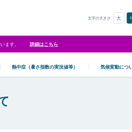
大
文字の大きさ
ています。
詳細はこちら
熱中症（暑さ指数の実況値等）
気候変動につ
て