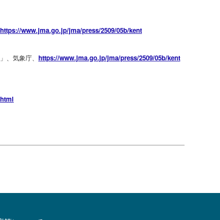
https://www.jma
.go.jp/jma/pres
s/2509/05b/kent
て」、気象庁、
https://www.jma
.go.jp/jma/pres
s/2509/05b/kent
.html