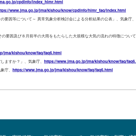
jma.go.jp/cpd
info/index_himr
.html
ttps://www.jma
.go.jp/jma/kish
ou/know/cpdinfo
/himr_faq/index
.html
の要因等について～ 異常気象分析検討会による分析結果の公表」、気象庁、
その要因及び８月前半の大雨をもたらした大規模な大気の流れの特徴につい
jp/jma/kish
ou/know/faq/faq
6.html
ぼしますか？」、気象庁、
https://www.jma
.go.jp/jma/kish
ou/know/faq/faq
6
気象庁、
https://www.jma
.go.jp/jma/kish
ou/know/faq/faq
6.html