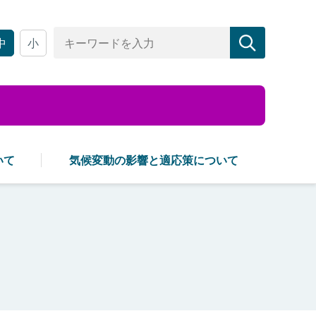
中
小
いて
気候変動の影響と適応策について